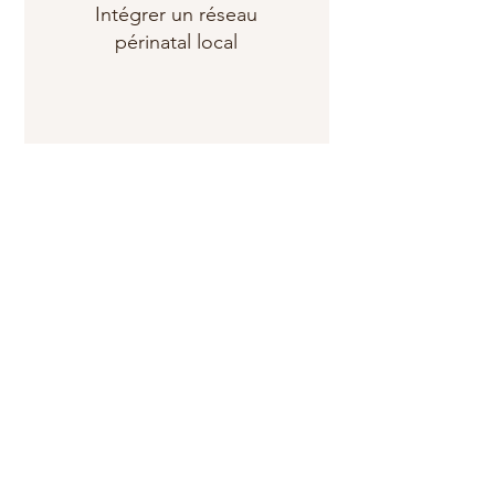
Intégrer un réseau
périnatal local
Accéder à une clientèle
ciblée
Participer à un projet