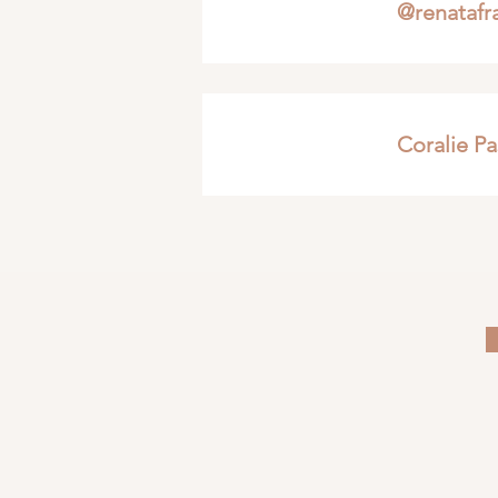
@renatafr
Coralie P