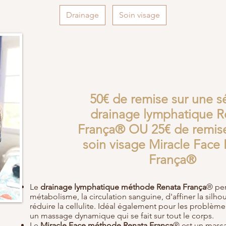
Drainage
Soin visage
50€ de remise sur une s
drainage lymphatique R
França® OU 25€ de remise
soin visage Miracle Face
França®
Le
drainage lymphatique méthode Renata França
® per
métabolisme, la circulation sanguine, d'affiner la silho
réduire la cellulite. Idéal également pour les problème
un massage dynamique qui se fait sur tout le corps.
Le
Miracle Face méthode Renata França
® est un massa