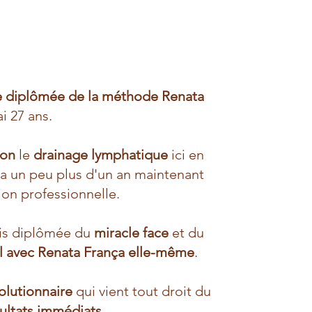
e diplômée de la méthode Renata
ai 27 ans.
ion
le
drainage lymphatique
ici en
 y a un peu plus d'un an maintenant
ion professionnelle.
uis diplômée du
miracle face
et du
il avec Renata França elle-même
.
lutionnaire
qui vient tout droit du
ultats immédiats
.