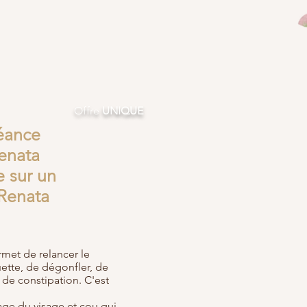
Offre
UNIQUE
éance
enata
 sur un
 Renata
met de relancer le
uette, de dégonfler, de
 de constipation. C'est
ge du visage et cou qui