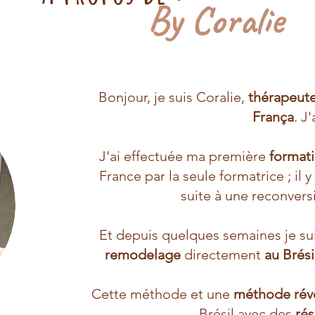
By Coralie
Bonjour, je suis Coralie,
thérapeut
França
. J'
J'ai effectuée ma première
format
France par la seule formatrice ; il
suite à une reconvers
Et depuis quelques semaines je s
remodelage
directement
au Brés
Cette méthode et une
méthode révo
Brésil avec des
rés