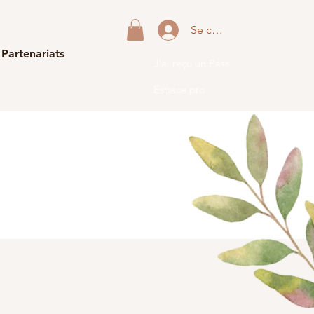
Se connecter
 Partenariats
J'ai reçu un Pass
Espace pro