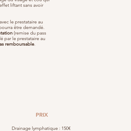
fet liftant sans avoir
avec le prestataire au
 pourra être demandé.
tation
(remise du pass
 par le prestataire au
as remboursable
.
PRIX
t
Drainage lymphatique : 150€