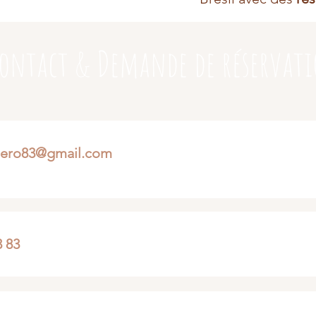
ontact & Demande de réservat
sero83@gmail.com
3 83