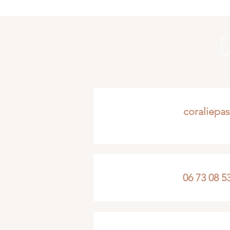
C
coraliepa
06 73 08 5