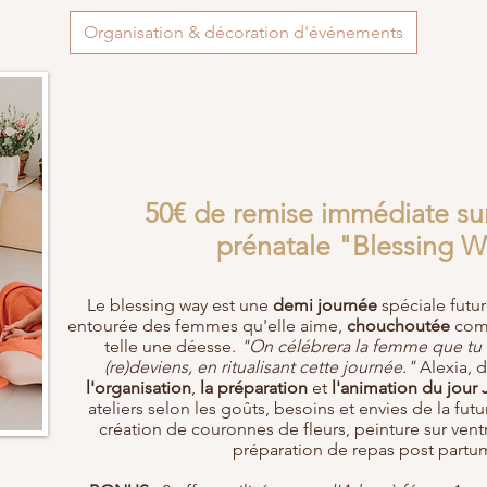
Organisation & décoration d'événements
50€ de remise immédiate sur
prénatale "Blessing 
Le blessing way est une
demi journée
spéciale futu
entourée des femmes qu'elle aime,
chouchoutée
comm
telle une déesse.
"On célébrera la femme que tu 
(re)deviens, en ritualisant cette journée."
Alexia, d
l'organisation
,
la préparation
et
l'animation du jour 
ateliers selon les goûts, besoins et envies de la fu
création de couronnes de fleurs, peinture sur ven
préparation de repas post part