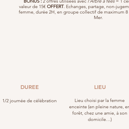
BONUS :
2 offres utilisées avec
l'Arbre à fées
= 1 ce
valeur de 15€
OFFERT
. Echanges, partage, non-jugem
femme, durée 2H, en groupe collectif de maximum 8 
Mer.
DUREE
LIEU
Lieu choisi par la femme
1/2 journée de célébration
enceinte (en pleine nature, e
forêt, chez une amie, à son
domicile…)