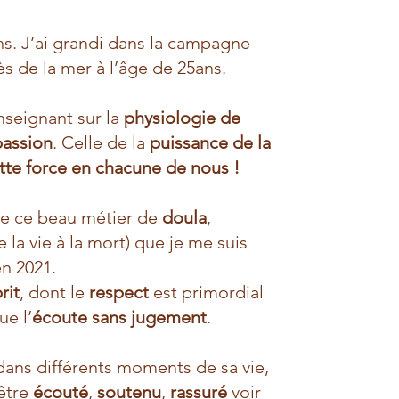
ns. J’ai grandi dans la campagne
ès de la mer à l’âge de 25ans.
nseignant sur la
physiologie de
passion
. Celle de la
puissance de la
ette force en chacune de nous !
 de ce beau métier de
doula
,
e la vie à la mort) que je me suis
n 2021.
rit
, dont le
respect
est primordial
ue l’
écoute sans jugement
.
 dans différents moments de sa vie,
être
écouté
,
soutenu
,
rassuré
voir