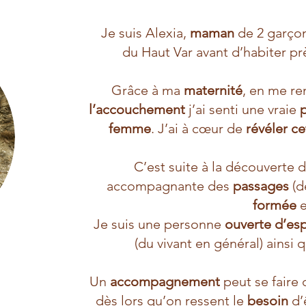
Je suis Alexia,
maman
de 2 garço
du Haut Var avant d’habiter pr
Grâce à ma
maternité
, en me re
l’accouchement
j’ai senti une vraie
femme
. J’ai à cœur de
révéler c
C’est suite à la découverte
accompagnante des
passages
(d
formée
e
Je suis une personne
ouverte d’esp
(du vivant en général) ainsi q
Un
accompagnement
peut se faire
dès lors qu’on ressent le
besoin
d’