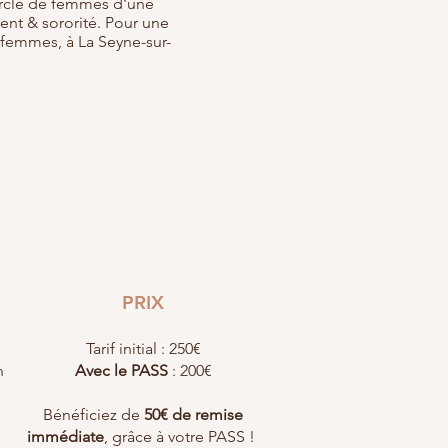
rcle de femmes d'une
ent & sororité. Pour une
femmes, à La Seyne-sur-
PRIX
Tarif initial : 250€
n
Avec le PASS
: 200€
Bénéficiez de
50€ de remise
immédiate
, grâce à votre PASS !