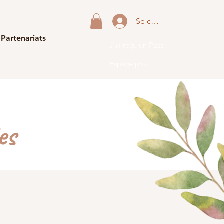
Se connecter
 Partenariats
J'ai reçu un Pass
Espace pro
es