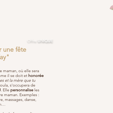
Offre
UNIQUE
 une fête
Way"
re maman, où elle sera
e il se doit et
honorée
es et la mère que tu
oula, s'occupera de
J
. Elle
personnalise
les
ture maman. Exemples :
tre, massages, danse,
um…