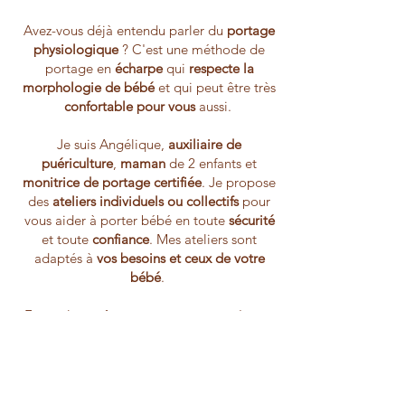
Avez-vous déjà entendu parler du
portage
physiologique
? C'est une méthode de
portage en
écharpe
qui
respecte la
morphologie de bébé
et qui peut être très
confortable pour vous
aussi.
Je suis Angélique,
auxiliaire de
puériculture
,
maman
de 2 enfants et
monitrice de portage certifiée
. Je propose
des
ateliers individuels ou collectifs
pour
vous aider à porter bébé en toute
sécurité
et toute
confiance
. Mes ateliers sont
adaptés à
vos besoins
et ceux de votre
bébé
.
Et en plus, grâce au portage, vous n'aurez
plus à vous demander comment tenir
votre bébé et votre tasse de café en
même temps !!!