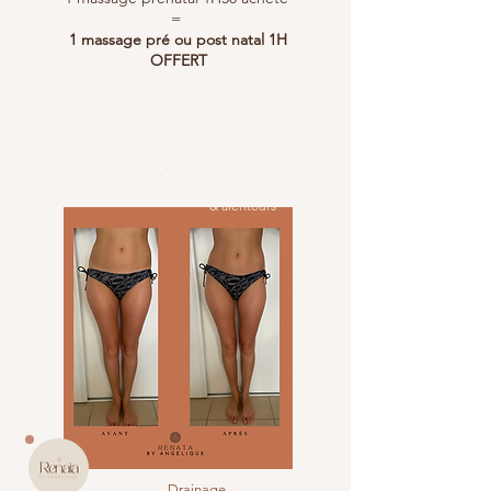
=
1 massage pré ou post natal 1H
OFFERT
Saint Mandrier sur Mer
& alentours
Drainage