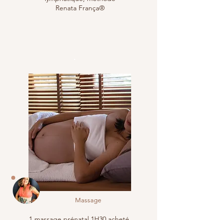
Renata França®
Toulon
& alentours
Massage
1 massage prénatal 1H30 acheté